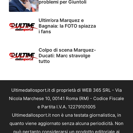
problemi per Giuntoli
Ultim’ora Marquez e
Bagnaia: la FOTO spiazza
i fans
Colpo di scena Marquez-
Ducati: Marc stravolge
tutto
Ultimedallosport.it di proprietà di WEB 365 SRL - Via
Nicola Marchese 10, 00141 Roma (RM) - Codice Fiscale
e Partita I.V.A. 12279101005
Ultimedallosport.it non è una testata giornalistica, in
quanto viene aggiornato senza alcuna periodicità. Non
può pertanto considerarsi un prodotto editoriale ai