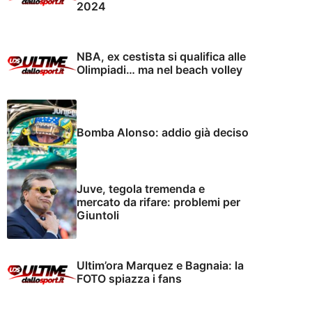
2024
NBA, ex cestista si qualifica alle
Olimpiadi… ma nel beach volley
Bomba Alonso: addio già deciso
Juve, tegola tremenda e
mercato da rifare: problemi per
Giuntoli
Ultim’ora Marquez e Bagnaia: la
FOTO spiazza i fans