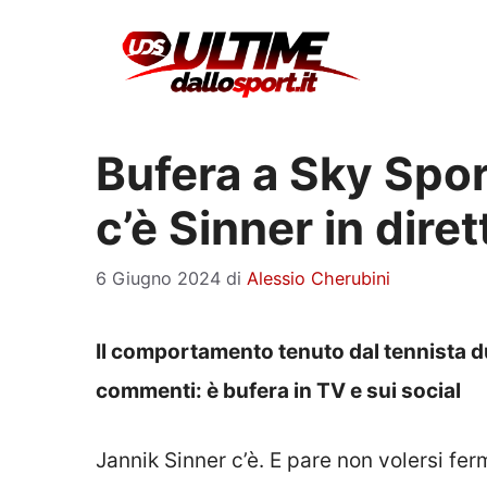
Vai
al
contenuto
Bufera a Sky Sport
c’è Sinner in diret
6 Giugno 2024
di
Alessio Cherubini
Il comportamento tenuto dal tennista du
commenti: è bufera in TV e sui social
Jannik Sinner c’è. E pare non volersi fe