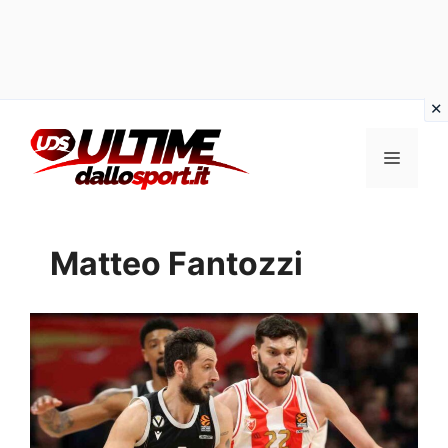
Vai
al
Menu
contenuto
Matteo Fantozzi